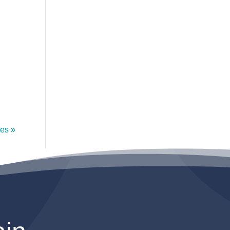
tes »