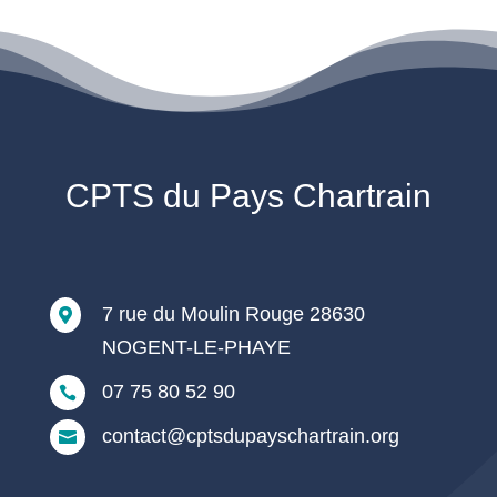
CPTS du Pays Chartrain
7 rue du Moulin Rouge 28630

NOGENT-LE-PHAYE
07 75 80 52 90

contact@cptsdupayschartrain.org
