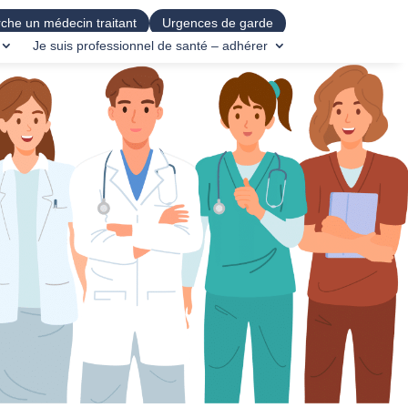
che un médecin traitant
Urgences de garde
Je suis professionnel de santé – adhérer