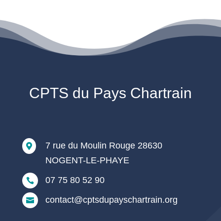
CPTS du Pays Chartrain
7 rue du Moulin Rouge 28630

NOGENT-LE-PHAYE
07 75 80 52 90

contact@cptsdupayschartrain.org
