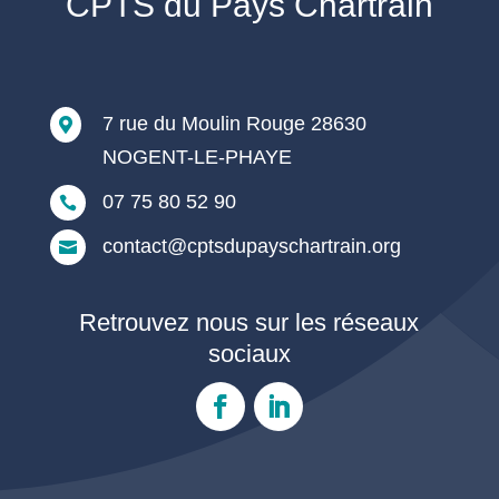
CPTS du Pays Chartrain
7 rue du Moulin Rouge 28630

NOGENT-LE-PHAYE
07 75 80 52 90

contact@cptsdupayschartrain.org

Retrouvez nous sur les réseaux
sociaux