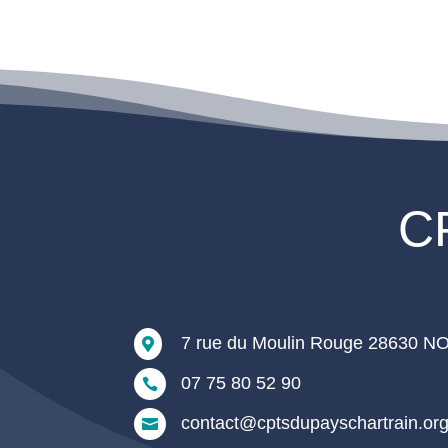
CP
7 rue du Moulin Rouge 28630

07 75 80 52 90

contact@cptsdupayschartrain.or
