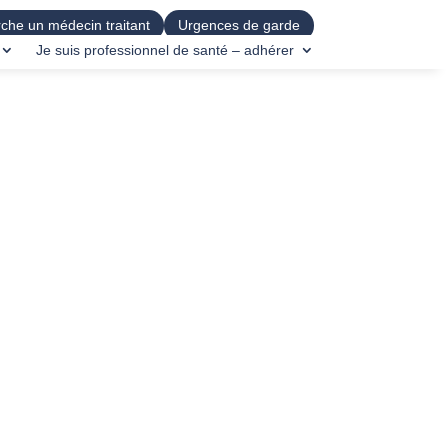
che un médecin traitant
Urgences de garde
Je suis professionnel de santé – adhérer