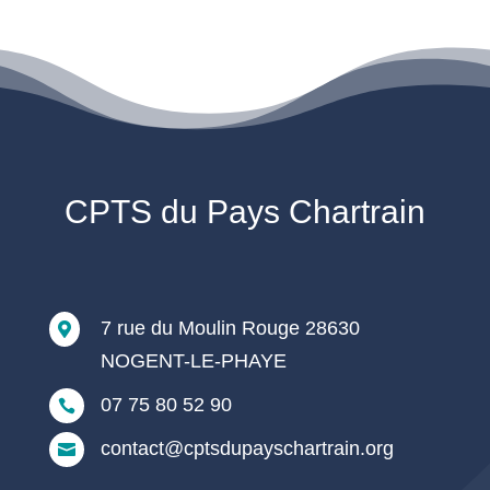
CPTS du Pays Chartrain
7 rue du Moulin Rouge 28630

NOGENT-LE-PHAYE
07 75 80 52 90

contact@cptsdupayschartrain.org
