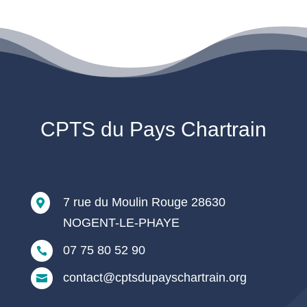
CPTS du Pays Chartrain
7 rue du Moulin Rouge 28630

NOGENT-LE-PHAYE
07 75 80 52 90

contact@cptsdupayschartrain.org
