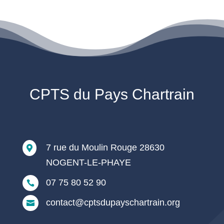
CPTS du Pays Chartrain
7 rue du Moulin Rouge 28630

NOGENT-LE-PHAYE
07 75 80 52 90

contact@cptsdupayschartrain.org
