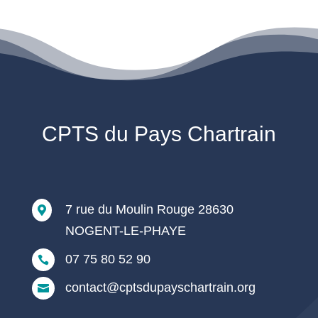
CPTS du Pays Chartrain
7 rue du Moulin Rouge 28630

NOGENT-LE-PHAYE
07 75 80 52 90

contact@cptsdupayschartrain.org
