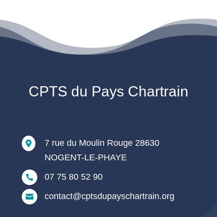
CPTS du Pays Chartrain
7 rue du Moulin Rouge 28630

NOGENT-LE-PHAYE
07 75 80 52 90

contact@cptsdupayschartrain.org
