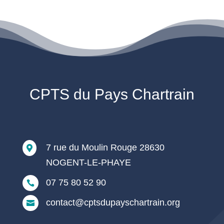
CPTS du Pays Chartrain
7 rue du Moulin Rouge 28630

NOGENT-LE-PHAYE
07 75 80 52 90

contact@cptsdupayschartrain.org
