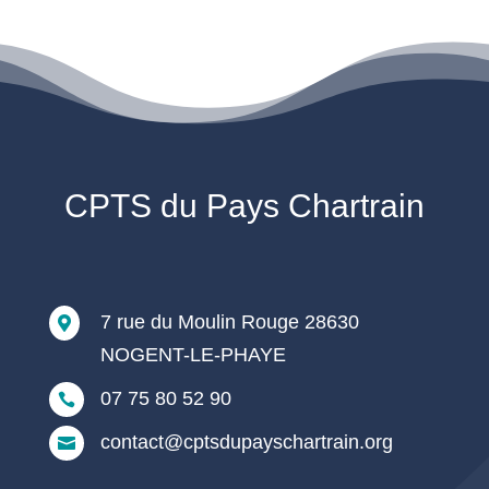
CPTS du Pays Chartrain
7 rue du Moulin Rouge 28630

NOGENT-LE-PHAYE
07 75 80 52 90

contact@cptsdupayschartrain.org
