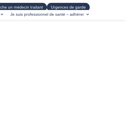
che un médecin traitant
Urgences de garde
Je suis professionnel de santé – adhérer