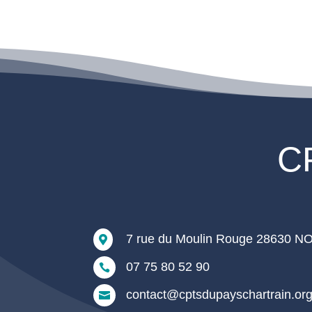
CP
7 rue du Moulin Rouge 28630

07 75 80 52 90

contact@cptsdupayschartrain.or
